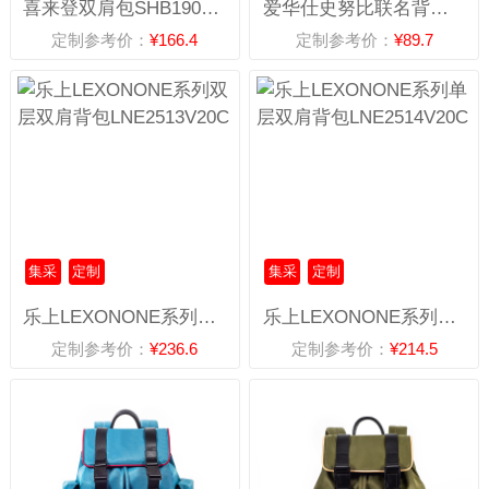
喜来登双肩包SHB190558
爱华仕史努比联名背包4361A
定制参考价：
¥166.4
定制参考价：
¥89.7
集采
定制
集采
定制
乐上LEXONONE系列双层双肩背包LNE2513V20C
乐上LEXONONE系列单层双肩背包LNE2514V20C
定制参考价：
¥236.6
定制参考价：
¥214.5