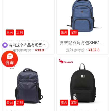
集采
定制
集采
定制
喜来登双肩背包SHB191259
喜来登双肩背包SHB190556
请问这个产品有现货？
定制参考价：
¥98.8
定制参考价：
¥137.8
集采
定制
集采
定制