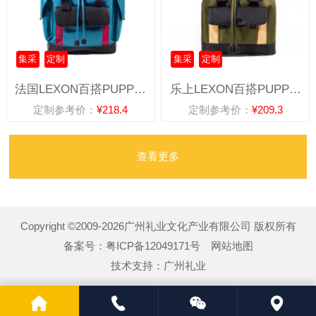
集采
定制
集采
定制
法国LEXON百搭PUPPY双肩大背包
乐上LEXON百搭PUPPY女士双肩小背包
定制参考价：
¥218.4
定制参考价：
¥209.3
查看更多
Copyright ©2009-2026广州礼业文化产业有限公司 版权所有
备案号：
粤ICP备12049171号
网站地图
技术支持：
广州礼业