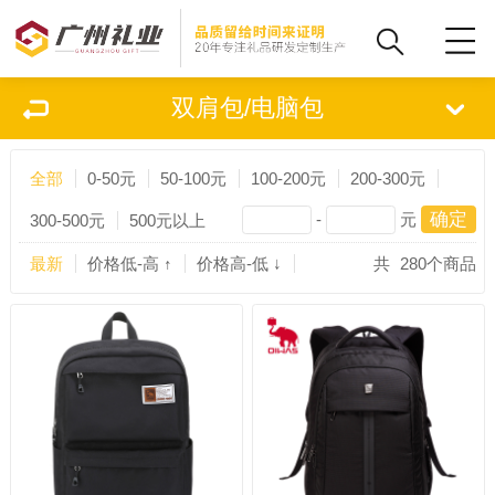
双肩包/电脑包
全部
0-50元
50-100元
100-200元
200-300元
-
元
300-500元
500元以上
最新
价格低-高 ↑
价格高-低 ↓
共
280
个商品