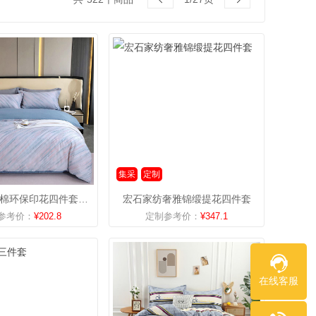
集采
定制
宏石家纺全棉环保印花四件套-流光
宏石家纺奢雅锦缎提花四件套
参考价：
¥202.8
定制参考价：
¥347.1
在线客服