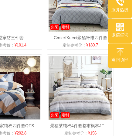
服务热线
集采
定制
微信咨询
恩家纺三件套
CmierfKuect聚酯纤维四件套
参考价：
¥101.4
定制参考价：
¥180.7
返回顶部
集采
定制
杉杉家纺悦家纯棉四件套QFS-18815
景福莱纯棉4件套都市枫林JFL-8003
参考价：
¥202.8
定制参考价：
¥156