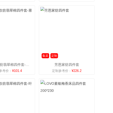
集采
定制
宏石家纺欧纺翡翠棉四件套-塞纳河畔
芳恩家纺四件套
参考价：
¥101.4
定制参考价：
¥226.2