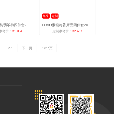
集采
定制
宏石家纺欧纺翡翠棉四件套-叶语情深
LOVO素银梅香床品四件套200*230
参考价：
¥101.4
定制参考价：
¥232.7
...27
下一页
1/27页