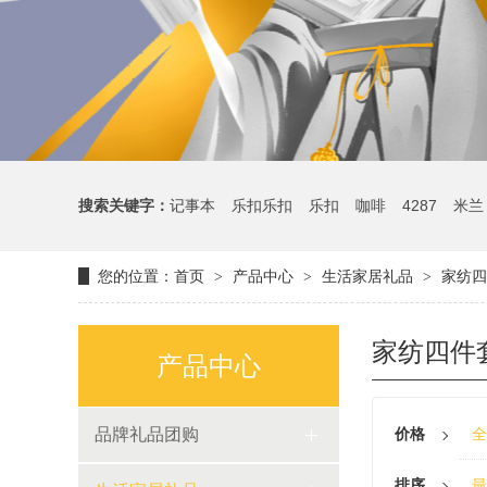
搜索关键字：
记事本
乐扣乐扣
乐扣
咖啡
4287
米兰
您的位置：
首页
产品中心
生活家居礼品
家纺四
>
>
>
家纺四件
产品中心
品牌礼品团购
价格
全
排序
最