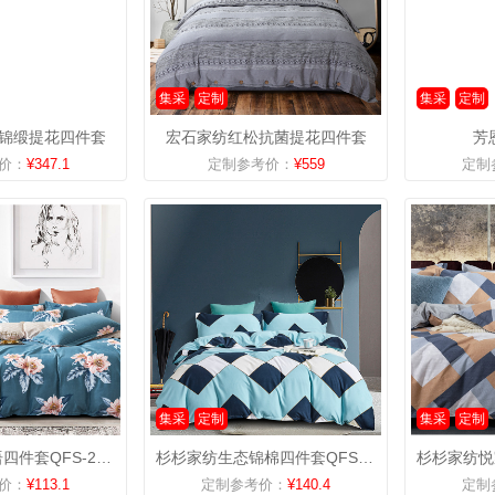
集采
定制
集采
定制
锦缎提花四件套
宏石家纺红松抗菌提花四件套
芳
价：
¥347.1
定制参考价：
¥559
定制
集采
定制
集采
定制
杉杉家纺爱之语四件套QFS-20610
杉杉家纺生态锦棉四件套QFS-20611
价：
¥113.1
定制参考价：
¥140.4
定制