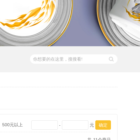
500元以上
-
元
共
11
个商品