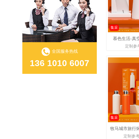
集采
慕色生活-真空
定制参
全国服务热线
136 1010 6007
集采
牧马城市旅行焖
定制参