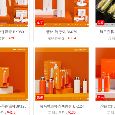
集采
集采
保温壶 BK080
菲比-随行杯 BK079
旭日升腾-
考价：
¥39
定制参考价：
¥36.4
定制
集采
集采
茶保温杯BK125
牧马城市杯壶两件套 BK124
缤纷世纪杯
考价：
¥41.6
定制参考价：
¥130
定制