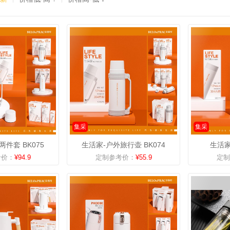
集采
集采
件套 BK075
生活家-户外旅行壶 BK074
生活家
考价：
¥94.9
定制参考价：
¥55.9
定制