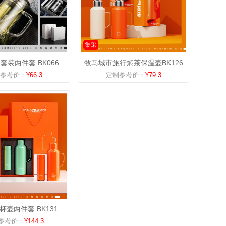
集采
套装两件套 BK066
牧马城市旅行焖茶保温壶BK126
参考价：
¥66.3
定制参考价：
¥79.3
壶两件套 BK131
参考价：
¥144.3