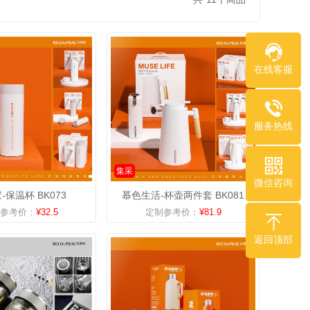
在线客服
服务热线
集采
微信咨询
-保温杯 BK073
慕色生活-杯壶两件套 BK081
参考价：
¥32.5
定制参考价：
¥81.9
返回顶部